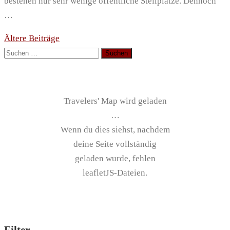
bestehen nur sehr wenige öffentliche Stellplätze. Dennoch
…
Beitragsnavigation
Ältere Beiträge
Suchen
nach:
Travelers' Map wird geladen
…
Wenn du dies siehst, nachdem
deine Seite vollständig
geladen wurde, fehlen
leafletJS-Dateien.
Filter