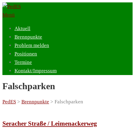
Zum
Inhalt
Menü
springen
Aktuell
Brennpunkte
Problem melden
Positionen
Termine
Kontakt/Impressum
Falschparken
PedES
>
Brennpunkte
>
Falschparken
Seracher Straße / Leimenackerweg