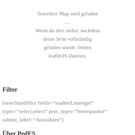
Travelers' Map wird geladen
…
Wenn du dies siehst, nachdem
deine Seite vollständig
geladen wurde, fehlen
leafletJS-Dateien.
Filter
[searchandfilter fields=“stadtteil,maengel“
types=“select,select“ post_types=“brennpunkte“
submit_label=“Auswählen“]
Über PedES