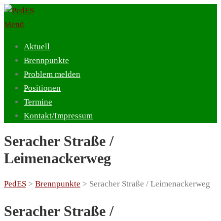
Zum
Inhalt
Menü
springen
Aktuell
Brennpunkte
Problem melden
Positionen
Termine
Kontakt/Impressum
Seracher Straße /
Leimenackerweg
PedES
>
Brennpunkte
>
Seracher Straße / Leimenackerweg
Seracher Straße /