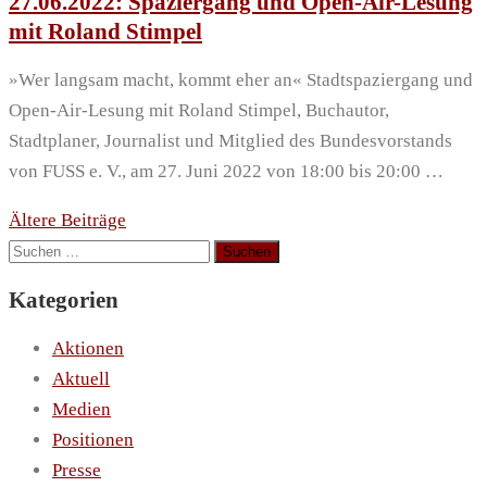
27.06.2022: Spaziergang und Open-Air-Lesung
mit Roland Stimpel
»Wer langsam macht, kommt eher an« Stadtspaziergang und
Open-Air-Lesung mit Roland Stimpel, Buchautor,
Stadtplaner, Journalist und Mitglied des Bundesvorstands
von FUSS e. V., am 27. Juni 2022 von 18:00 bis 20:00 …
Beitragsnavigation
Ältere Beiträge
Suchen
nach:
Kategorien
Aktionen
Aktuell
Medien
Positionen
Presse