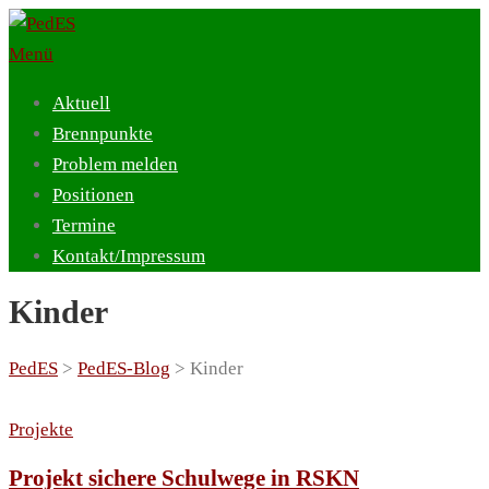
Zum
Inhalt
Menü
springen
Aktuell
Brennpunkte
Problem melden
Positionen
Termine
Kontakt/Impressum
Kinder
PedES
>
PedES-Blog
>
Kinder
Projekte
Projekt sichere Schulwege in RSKN