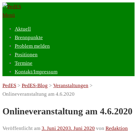
Zum
Inhalt
Menü
springen
Aktuell
Brennpunkte
Problem melden
Positionen
Termine
Kontakt/Impressum
PedES
>
PedES-Blog
>
Veranstaltungen
>
Onlineveranstaltung am 4.6.2020
Onlineveranstaltung am 4.6.2020
Veröffentlicht am
3. Juni 2020
3. Juni 2020
von
Redaktion